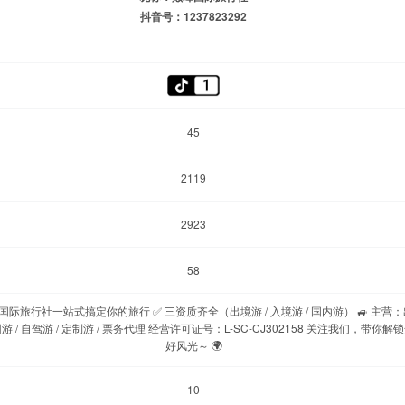
抖音号：1237823292
45
2119
2923
58
峰国际旅行社一站式搞定你的旅行 ✅ 三资质齐全（出境游 / 入境游 / 国内游） 🚙 主营
跟团游 / 自驾游 / 定制游 / 票务代理 经营许可证号：L-SC-CJ302158 关注我们，带你解
好风光～ 🌍
10