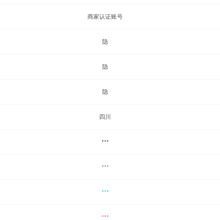
商家认证账号
隐
隐
隐
四川
***
***
***
***