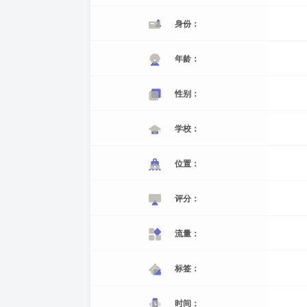
身份：
年龄：
性别：
学校：
位置：
评分：
流量：
标签：
时间：