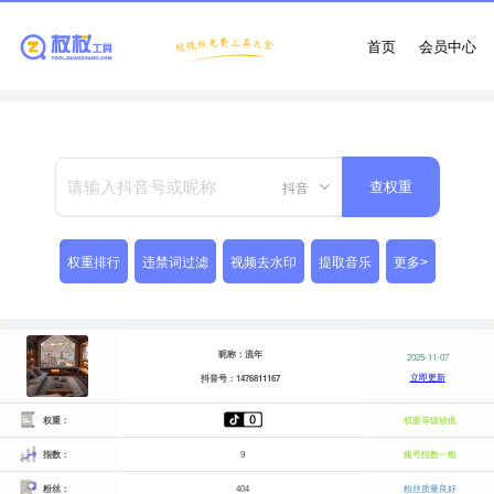
首页
会员中心
抖音
查权重
权重排行
违禁词过滤
视频去水印
提取音乐
更多>
昵称：流年
2025-11-07
立即更新
抖音号：1476811167
权重：
权重等级较低
指数：
9
账号指数一般
粉丝：
404
粉丝质量良好