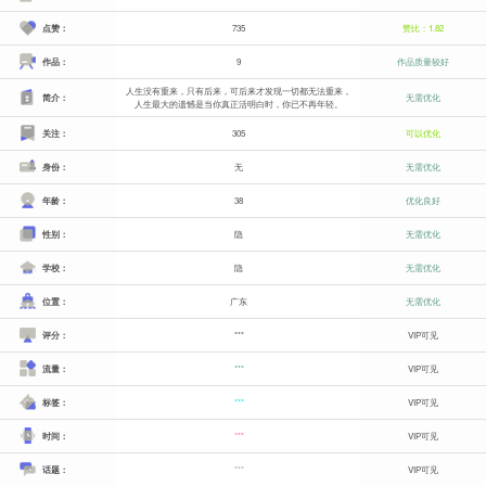
点赞：
735
赞比：1.82
作品：
9
作品质量较好
人生没有重来，只有后来，可后来才发现一切都无法重来，
简介：
无需优化
人生最大的遗憾是当你真正活明白时，你已不再年轻。
关注：
305
可以优化
身份：
无
无需优化
年龄：
38
优化良好
性别：
隐
无需优化
学校：
隐
无需优化
位置：
广东
无需优化
评分：
***
VIP可见
流量：
***
VIP可见
标签：
***
VIP可见
时间：
***
VIP可见
话题：
***
VIP可见