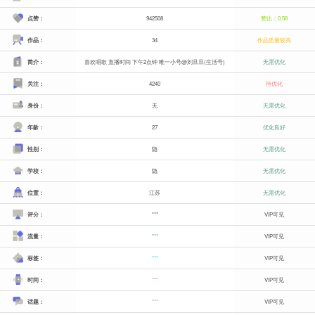
点赞：
942508
赞比：0.58
作品：
34
作品质量较高
简介：
喜欢唱歌 直播时间 下午2点钟 唯一小号@刘旦旦(生活号)
无需优化
关注：
4240
待优化
身份：
无
无需优化
年龄：
27
优化良好
性别：
隐
无需优化
学校：
隐
无需优化
位置：
江苏
无需优化
评分：
***
VIP可见
流量：
***
VIP可见
标签：
***
VIP可见
时间：
***
VIP可见
话题：
***
VIP可见