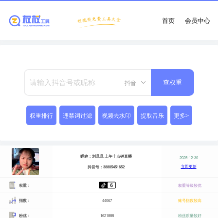
首页
会员中心
抖音
查权重
权重排行
违禁词过滤
视频去水印
提取音乐
更多>
昵称：刘旦旦 上午十点钟直播
2025-12-30
立即更新
抖音号：38805451652
权重：
权重等级较优
指数：
44067
账号指数较高
粉丝：
1621888
粉丝质量较好