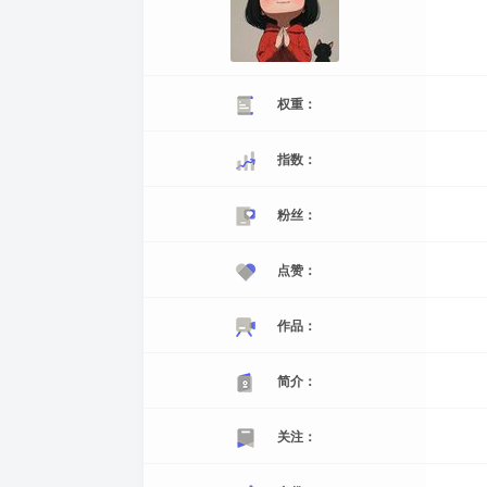
权重：
指数：
粉丝：
点赞：
作品：
简介：
关注：