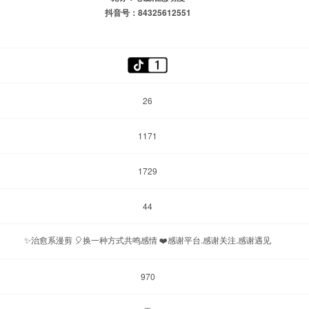
抖音号：84325612551
26
1171
1729
44
✨治愈系漫剪 🎈换一种方式共鸣感情 ❤️感谢平台.感谢关注.感谢遇见
970