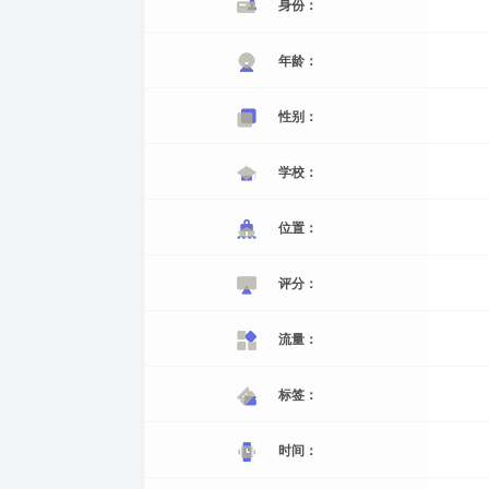
身份：
年龄：
性别：
学校：
位置：
评分：
流量：
标签：
时间：