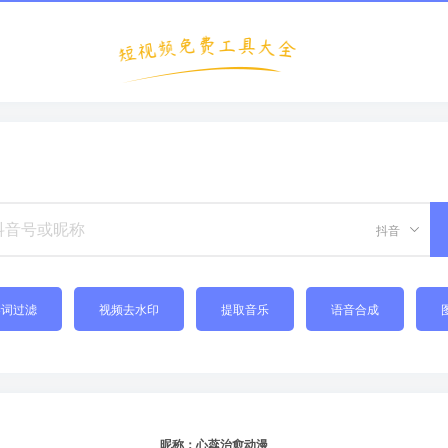
抖音
禁词过滤
视频去水印
提取音乐
语音合成
昵称：心蕊治愈动漫