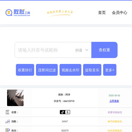
首页
会员中心
抖音
查权重
权重排行
违禁词过滤
视频去水印
提取音乐
更多>
昵称：阿泽
2025-08-06
立即更新
抖音号：dae123718
权重：
权重等级较优
指数：
24047
账号指数较高
粉丝：
522279
粉丝质量极高