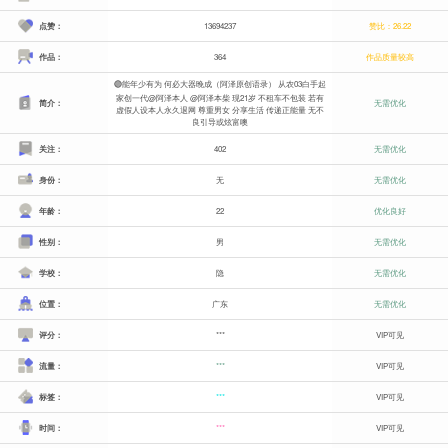
点赞：
13694237
赞比：26.22
作品：
364
作品质量较高
🟣能年少有为 何必大器晚成（阿泽原创语录） 从农03白手起
家创一代@阿泽本人 @阿泽本柴 现21岁 不租车不包装 若有
简介：
无需优化
虚假人设本人永久退网 尊重男女 分享生活 传递正能量 无不
良引导或炫富噢
关注：
402
无需优化
身份：
无
无需优化
年龄：
22
优化良好
性别：
男
无需优化
学校：
隐
无需优化
位置：
广东
无需优化
评分：
***
VIP可见
流量：
***
VIP可见
标签：
***
VIP可见
时间：
***
VIP可见