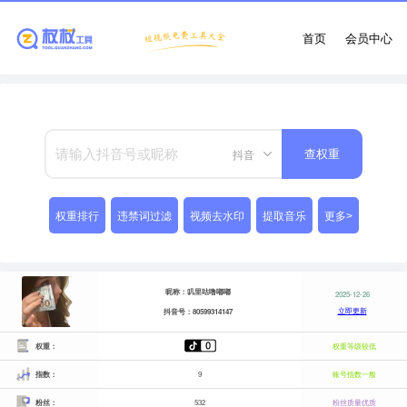
首页
会员中心
抖音
查权重
权重排行
违禁词过滤
视频去水印
提取音乐
更多>
昵称：叽里咕噜嘟嘟
2025-12-26
立即更新
抖音号：80599314147
权重：
权重等级较低
指数：
9
账号指数一般
粉丝：
532
粉丝质量优质