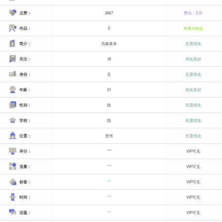
点赞：
2667
赞比：5.01
作品：
0
未展示作品
简介：
否极泰来
无需优化
关注：
18
优化良好
身份：
无
无需优化
年龄：
21
优化良好
性别：
隐
无需优化
学校：
隐
无需优化
位置：
贵州
无需优化
评分：
***
VIP可见
流量：
***
VIP可见
标签：
***
VIP可见
时间：
***
VIP可见
话题：
***
VIP可见