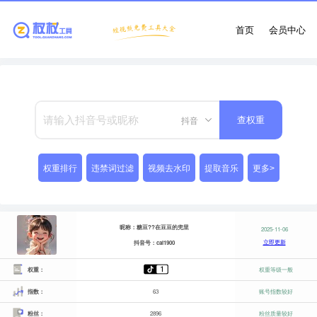
首页
会员中心
抖音
查权重
权重排行
违禁词过滤
视频去水印
提取音乐
更多>
昵称：糖豆??在豆豆的兜里
2025-11-06
立即更新
抖音号：cai1900
权重：
权重等级一般
指数：
63
账号指数较好
粉丝：
2896
粉丝质量较好