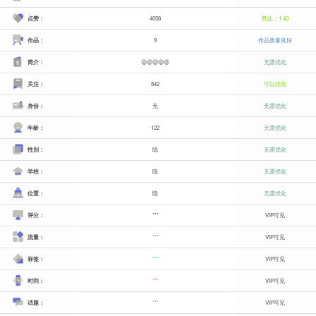
点赞：
4058
赞比：1.40
作品：
9
作品质量良好
简介：
😜😜😜😜😜
无需优化
关注：
542
可以优化
身份：
无
无需优化
年龄：
122
无需优化
性别：
隐
无需优化
学校：
隐
无需优化
位置：
隐
无需优化
评分：
***
VIP可见
流量：
***
VIP可见
标签：
***
VIP可见
时间：
***
VIP可见
话题：
***
VIP可见