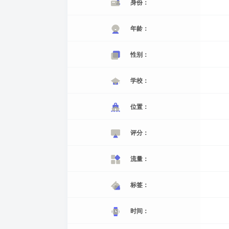
身份：
年龄：
性别：
学校：
位置：
评分：
流量：
标签：
时间：