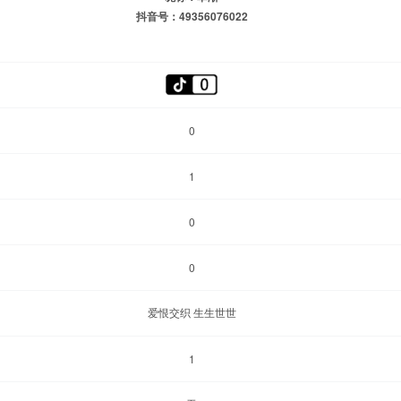
抖音号：49356076022
0
1
0
0
爱恨交织 生生世世
1