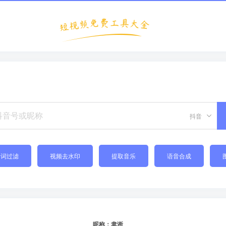
抖音
禁词过滤
视频去水印
提取音乐
语音合成
昵称：聿淅