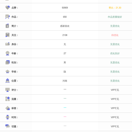
点赞：
50909
赞比：21.30
作品：
650
作品质量较好
简介：
感谢喜欢
无需优化
关注：
2138
待优化
身份：
无
无需优化
年龄：
27
优化良好
性别：
男
无需优化
学校：
隐
无需优化
位置：
河南
无需优化
评分：
***
VIP可见
流量：
***
VIP可见
标签：
***
VIP可见
时间：
***
VIP可见
话题：
***
VIP可见