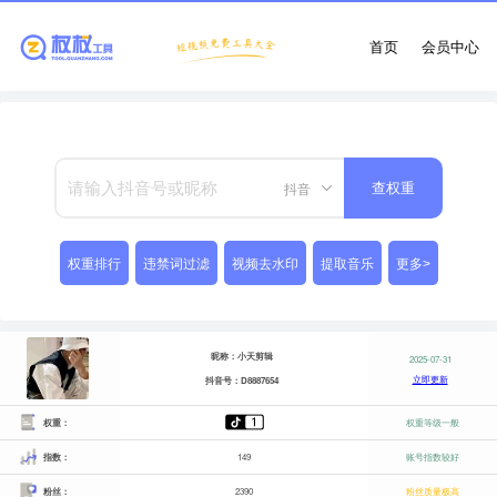
首页
会员中心
抖音
查权重
权重排行
违禁词过滤
视频去水印
提取音乐
更多>
昵称：小天剪辑
2025-07-31
立即更新
抖音号：D8887654
权重：
权重等级一般
指数：
149
账号指数较好
粉丝：
2390
粉丝质量极高