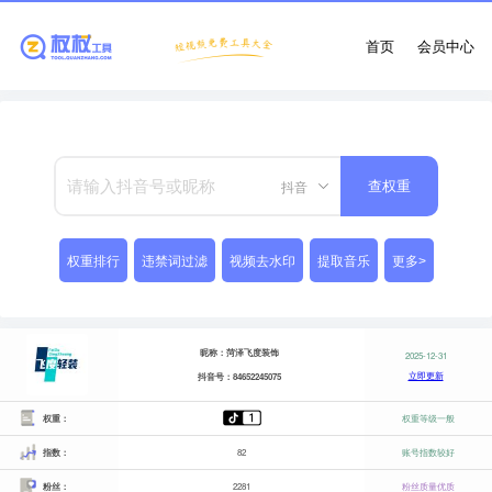
首页
会员中心
抖音
查权重
权重排行
违禁词过滤
视频去水印
提取音乐
更多>
昵称：菏泽飞度装饰
2025-12-31
立即更新
抖音号：84652245075
权重：
权重等级一般
指数：
82
账号指数较好
粉丝：
2281
粉丝质量优质