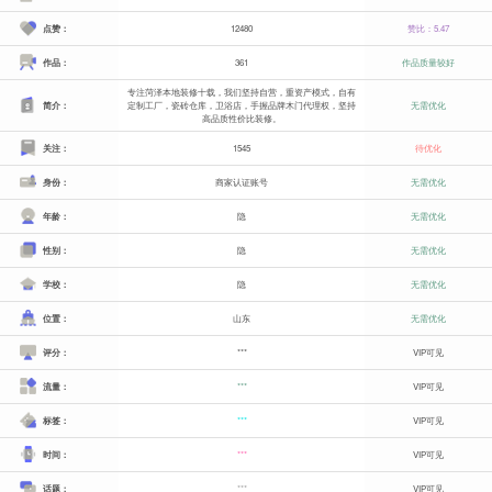
点赞：
12480
赞比：5.47
作品：
361
作品质量较好
专注菏泽本地装修十载，我们坚持自营，重资产模式，自有
简介：
定制工厂，瓷砖仓库，卫浴店，手握品牌木门代理权，坚持
无需优化
高品质性价比装修。
关注：
1545
待优化
身份：
商家认证账号
无需优化
年龄：
隐
无需优化
性别：
隐
无需优化
学校：
隐
无需优化
位置：
山东
无需优化
评分：
***
VIP可见
流量：
***
VIP可见
标签：
***
VIP可见
时间：
***
VIP可见
话题：
***
VIP可见