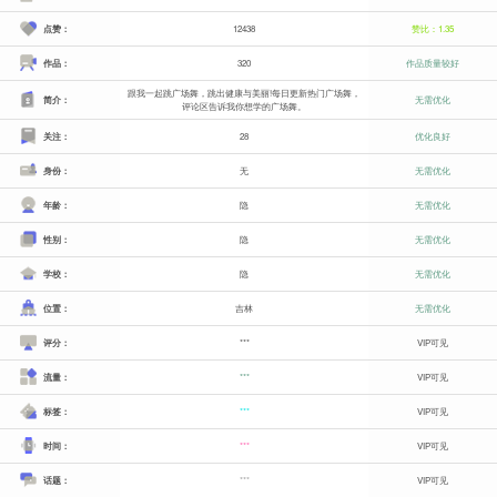
点赞：
12438
赞比：1.35
作品：
320
作品质量较好
跟我一起跳广场舞，跳出健康与美丽!每日更新热门广场舞，
简介：
无需优化
评论区告诉我你想学的广场舞。
关注：
28
优化良好
身份：
无
无需优化
年龄：
隐
无需优化
性别：
隐
无需优化
学校：
隐
无需优化
位置：
吉林
无需优化
评分：
***
VIP可见
流量：
***
VIP可见
标签：
***
VIP可见
时间：
***
VIP可见
话题：
***
VIP可见