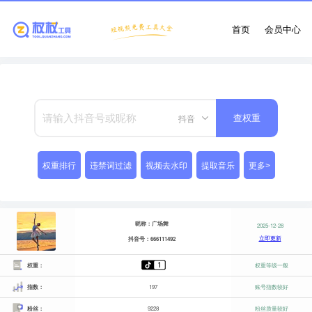
首页
会员中心
抖音
查权重
权重排行
违禁词过滤
视频去水印
提取音乐
更多>
昵称：广场舞
2025-12-28
立即更新
抖音号：666111492
权重：
权重等级一般
指数：
197
账号指数较好
粉丝：
9228
粉丝质量较好