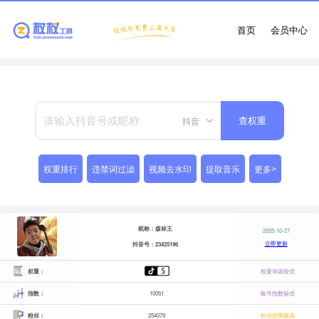
首页
会员中心
抖音
查权重
权重排行
违禁词过滤
视频去水印
提取音乐
更多>
昵称：森林王
2025-10-27
立即更新
抖音号：23425196
权重：
权重等级较优
指数：
10051
账号指数较优
粉丝：
254079
粉丝质量极高