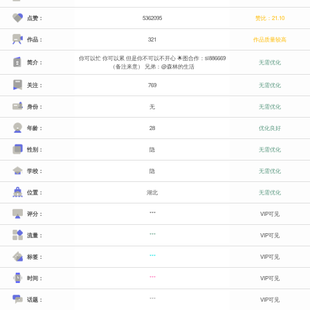
点赞：
5362095
赞比：21.10
作品：
321
作品质量较高
你可以忙 你可以累 但是你不可以不开心 🌟图合作：sl886669
简介：
无需优化
（备注来意） 兄弟：@森林的生活
关注：
769
无需优化
身份：
无
无需优化
年龄：
28
优化良好
性别：
隐
无需优化
学校：
隐
无需优化
位置：
湖北
无需优化
评分：
***
VIP可见
流量：
***
VIP可见
标签：
***
VIP可见
时间：
***
VIP可见
话题：
***
VIP可见