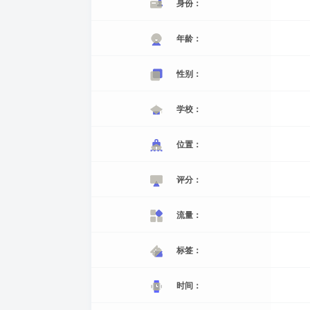
身份：
年龄：
性别：
学校：
位置：
评分：
流量：
标签：
时间：