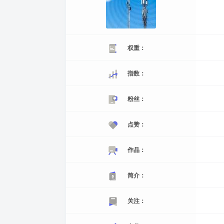
权重：
指数：
粉丝：
点赞：
作品：
简介：
关注：