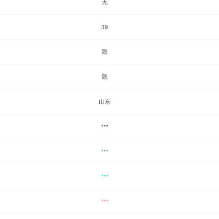
无
39
隐
隐
山东
***
***
***
***