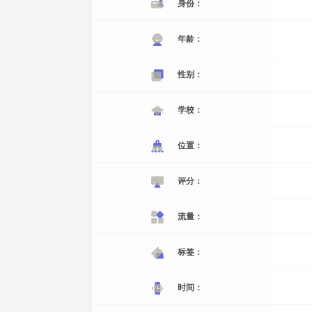
身份：
年龄：
性别：
学校：
位置：
评分：
流量：
标签：
时间：