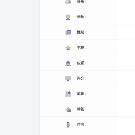
身份：
年龄：
性别：
学校：
位置：
评分：
流量：
标签：
时间：