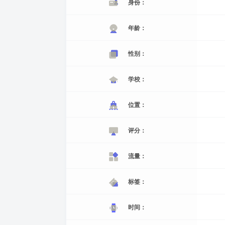
身份：
年龄：
性别：
学校：
位置：
评分：
流量：
标签：
时间：