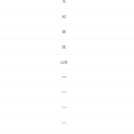
无
42
隐
隐
山东
***
***
***
***