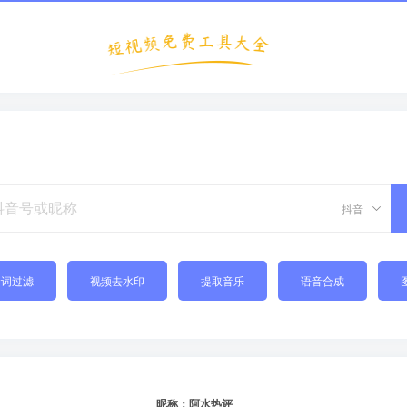
抖音
禁词过滤
视频去水印
提取音乐
语音合成
昵称：阿水热评