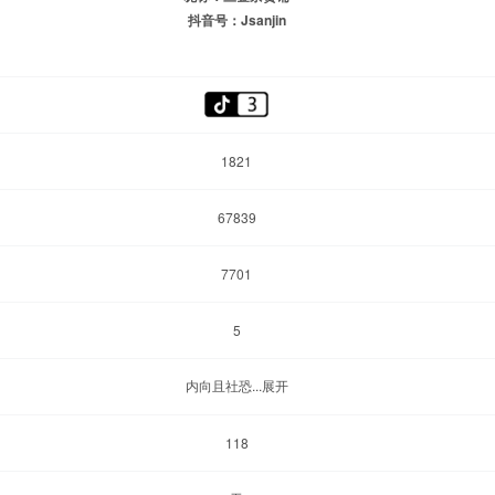
抖音号：Jsanjin
1821
67839
7701
5
内向且社恐...展开
118