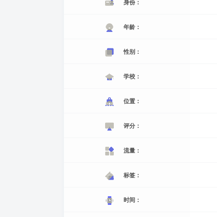
身份：
年龄：
性别：
学校：
位置：
评分：
流量：
标签：
时间：