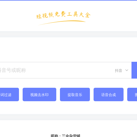
抖音
禁词过滤
视频去水印
提取音乐
语音合成
昵称：三金杂货铺