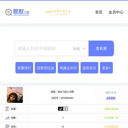
首页
会员中心
抖音
查权重
权重排行
违禁词过滤
视频去水印
提取音乐
更多>
昵称：是会飞的土豆啊
2025-12-22
立即更新
抖音号：25752804402
权重：
权重等级较低
指数：
9
账号指数一般
粉丝：
88
粉丝质量较高