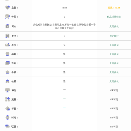
点赞：
1688
赞比：19.18
作品：
9
作品质量较好
我也时常自我怀疑 自我否定 但不能一直待在原地吧 去看一看
简介：
无需优化
远处的风景又何妨
关注：
9
优化良好
身份：
无
无需优化
年龄：
隐
无需优化
性别：
隐
无需优化
学校：
隐
无需优化
位置：
隐
无需优化
评分：
***
VIP可见
流量：
***
VIP可见
标签：
***
VIP可见
时间：
***
VIP可见
话题：
***
VIP可见