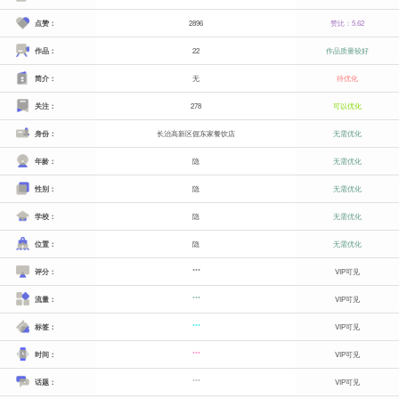
点赞：
2896
赞比：5.62
作品：
22
作品质量较好
简介：
无
待优化
关注：
278
可以优化
身份：
长治高新区倔东家餐饮店
无需优化
年龄：
隐
无需优化
性别：
隐
无需优化
学校：
隐
无需优化
位置：
隐
无需优化
评分：
***
VIP可见
流量：
***
VIP可见
标签：
***
VIP可见
时间：
***
VIP可见
话题：
***
VIP可见