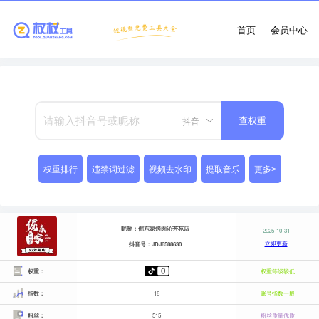
首页
会员中心
抖音
查权重
权重排行
违禁词过滤
视频去水印
提取音乐
更多>
昵称：倔东家烤肉沁芳苑店
2025-10-31
立即更新
抖音号：JDJ8588630
权重：
权重等级较低
指数：
18
账号指数一般
粉丝：
515
粉丝质量优质