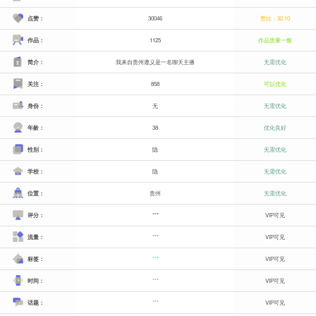
点赞：
30046
赞比：32.10
作品：
1125
作品质量一般
简介：
我来自贵州遵义是一名聊天主播
无需优化
关注：
858
可以优化
身份：
无
无需优化
年龄：
38
优化良好
性别：
隐
无需优化
学校：
隐
无需优化
位置：
贵州
无需优化
评分：
***
VIP可见
流量：
***
VIP可见
标签：
***
VIP可见
时间：
***
VIP可见
话题：
***
VIP可见