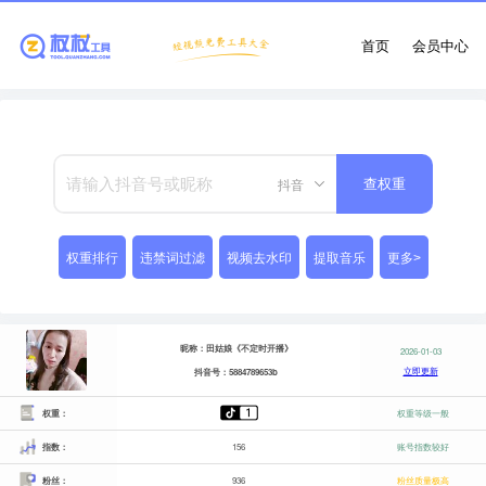
首页
会员中心
抖音
查权重
权重排行
违禁词过滤
视频去水印
提取音乐
更多>
昵称：田姑娘《不定时开播》
2026-01-03
立即更新
抖音号：5884789653b
权重：
权重等级一般
指数：
156
账号指数较好
粉丝：
936
粉丝质量极高