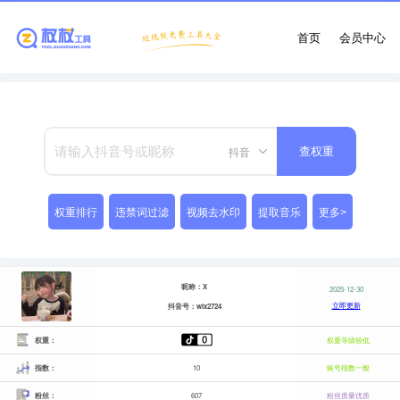
首页
会员中心
抖音
查权重
权重排行
违禁词过滤
视频去水印
提取音乐
更多>
昵称：X
2025-12-30
立即更新
抖音号：wlx2724
权重：
权重等级较低
指数：
10
账号指数一般
粉丝：
607
粉丝质量优质