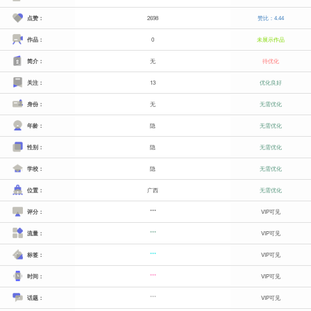
点赞：
2698
赞比：4.44
作品：
0
未展示作品
简介：
无
待优化
关注：
13
优化良好
身份：
无
无需优化
年龄：
隐
无需优化
性别：
隐
无需优化
学校：
隐
无需优化
位置：
广西
无需优化
评分：
***
VIP可见
流量：
***
VIP可见
标签：
***
VIP可见
时间：
***
VIP可见
话题：
***
VIP可见