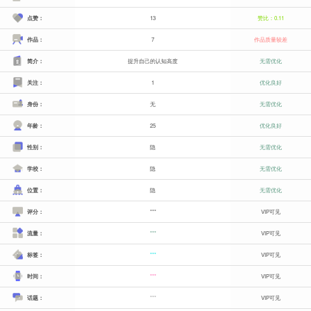
点赞：
13
赞比：0.11
作品：
7
作品质量较差
简介：
提升自己的认知高度
无需优化
关注：
1
优化良好
身份：
无
无需优化
年龄：
25
优化良好
性别：
隐
无需优化
学校：
隐
无需优化
位置：
隐
无需优化
评分：
***
VIP可见
流量：
***
VIP可见
标签：
***
VIP可见
时间：
***
VIP可见
话题：
***
VIP可见