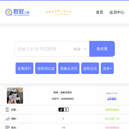
首页
会员中心
抖音
查权重
权重排行
违禁词过滤
视频去水印
提取音乐
更多>
昵称：扬帆讲国补
2026-01-04
立即更新
抖音号：30299695562
权重：
权重等级较低
指数：
4
账号指数一般
粉丝：
115
粉丝质量较差