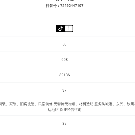
抖音号：72492447107
56
998
32136
37
注简装、家装、旧房改造、民宿装修 无套路无增项、材料透明 服务防城港、东兴、钦州
边地区 欢迎私信咨询
39