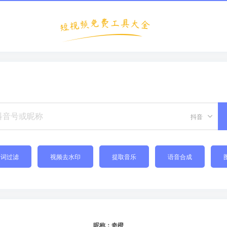
抖音
禁词过滤
视频去水印
提取音乐
语音合成
昵称：奇橙