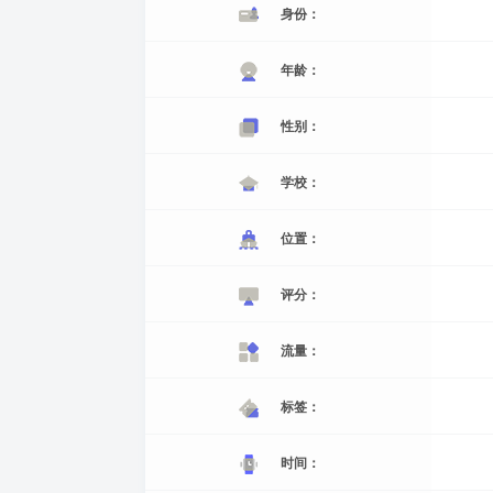
身份：
年龄：
性别：
学校：
位置：
评分：
流量：
标签：
时间：