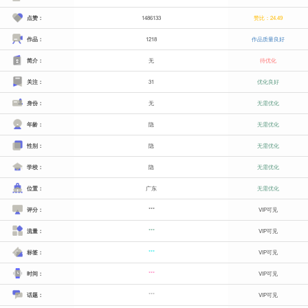
点赞：
1486133
赞比：24.49
作品：
1218
作品质量良好
简介：
无
待优化
关注：
31
优化良好
身份：
无
无需优化
年龄：
隐
无需优化
性别：
隐
无需优化
学校：
隐
无需优化
位置：
广东
无需优化
评分：
***
VIP可见
流量：
***
VIP可见
标签：
***
VIP可见
时间：
***
VIP可见
话题：
***
VIP可见