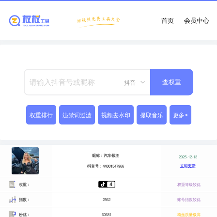
首页
会员中心
抖音
查权重
权重排行
违禁词过滤
视频去水印
提取音乐
更多>
昵称：汽车领主
2025-12-13
立即更新
抖音号：44001547966
权重：
权重等级较优
指数：
2562
账号指数较优
粉丝：
60681
粉丝质量极高