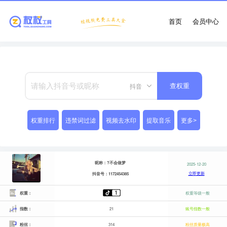
首页
会员中心
抖音
查权重
权重排行
违禁词过滤
视频去水印
提取音乐
更多>
昵称：?不会做梦
2025-12-20
立即更新
抖音号：1172454385
权重：
权重等级一般
指数：
21
账号指数一般
粉丝：
314
粉丝质量极高