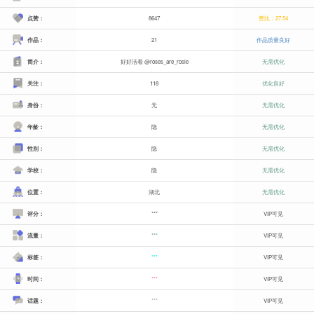
点赞：
8647
赞比：27.54
作品：
21
作品质量良好
简介：
好好活着 @roses_are_rosie
无需优化
关注：
118
优化良好
身份：
无
无需优化
年龄：
隐
无需优化
性别：
隐
无需优化
学校：
隐
无需优化
位置：
湖北
无需优化
评分：
***
VIP可见
流量：
***
VIP可见
标签：
***
VIP可见
时间：
***
VIP可见
话题：
***
VIP可见