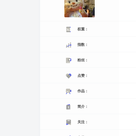
权重：
指数：
粉丝：
点赞：
作品：
简介：
关注：