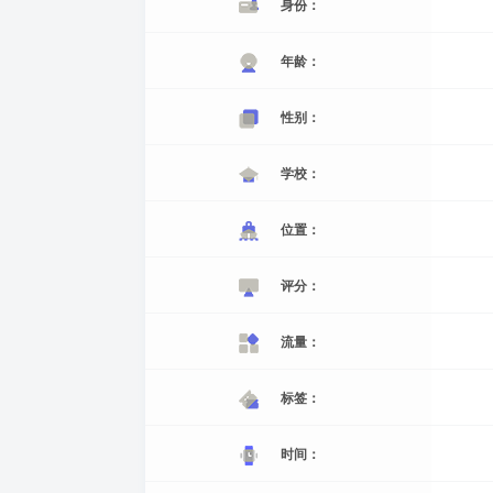
身份：
年龄：
性别：
学校：
位置：
评分：
流量：
标签：
时间：