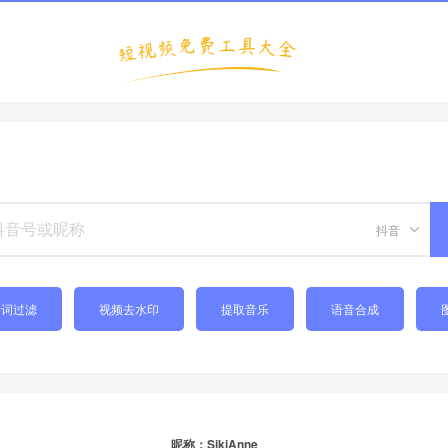
抖音
禁词过滤
视频去水印
提取音乐
语音合成
昵称：SikiAnne