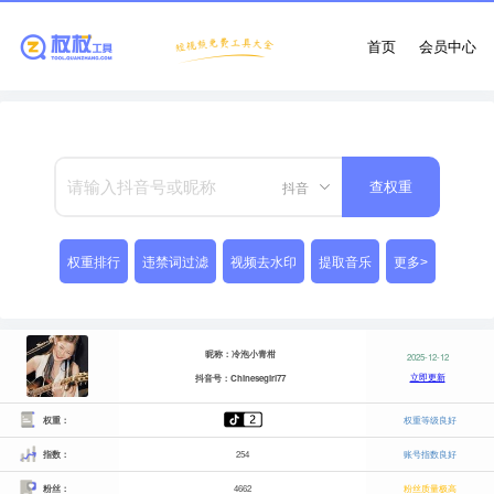
首页
会员中心
抖音
查权重
权重排行
违禁词过滤
视频去水印
提取音乐
更多>
昵称：冷泡小青柑
2025-12-12
立即更新
抖音号：Chinesegirl77
权重：
权重等级良好
指数：
254
账号指数良好
粉丝：
4662
粉丝质量极高