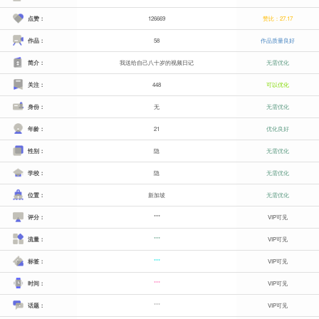
点赞：
126669
赞比：27.17
作品：
58
作品质量良好
简介：
我送给自己八十岁的视频日记
无需优化
关注：
448
可以优化
身份：
无
无需优化
年龄：
21
优化良好
性别：
隐
无需优化
学校：
隐
无需优化
位置：
新加坡
无需优化
评分：
***
VIP可见
流量：
***
VIP可见
标签：
***
VIP可见
时间：
***
VIP可见
话题：
***
VIP可见