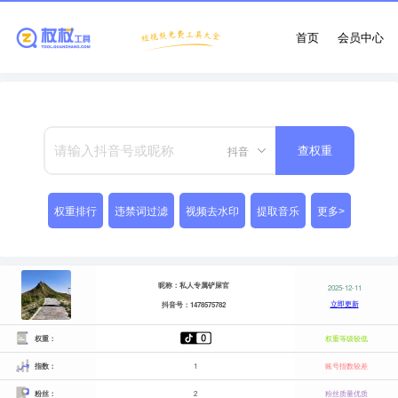
首页
会员中心
抖音
查权重
权重排行
违禁词过滤
视频去水印
提取音乐
更多>
昵称：私人专属铲屎官
2025-12-11
立即更新
抖音号：1478575782
权重：
权重等级较低
指数：
1
账号指数较差
粉丝：
2
粉丝质量优质