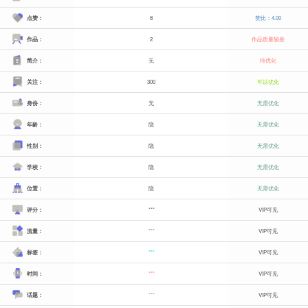
点赞：
8
赞比：4.00
作品：
2
作品质量较差
简介：
无
待优化
关注：
300
可以优化
身份：
无
无需优化
年龄：
隐
无需优化
性别：
隐
无需优化
学校：
隐
无需优化
位置：
隐
无需优化
评分：
***
VIP可见
流量：
***
VIP可见
标签：
***
VIP可见
时间：
***
VIP可见
话题：
***
VIP可见