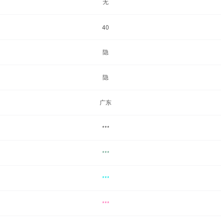
无
40
隐
隐
广东
***
***
***
***