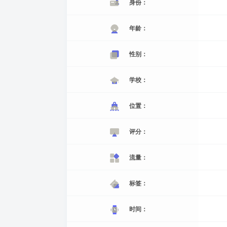
身份：
年龄：
性别：
学校：
位置：
评分：
流量：
标签：
时间：