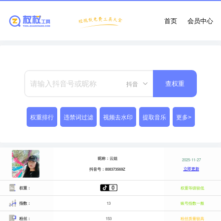
首页
会员中心
抖音
查权重
权重排行
违禁词过滤
视频去水印
提取音乐
更多>
昵称：云姐
2025-11-27
立即更新
抖音号：808373569Z
权重：
权重等级较低
指数：
13
账号指数一般
粉丝：
153
粉丝质量较高