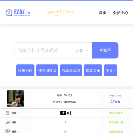
首页
会员中心
抖音
查权重
权重排行
违禁词过滤
视频去水印
提取音乐
更多>
昵称：Tou欢?
2025-12-28
立即更新
抖音号：P.2271695403
权重：
权重等级较低
指数：
3
账号指数一般
粉丝：
202
粉丝未能检测