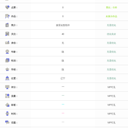
点赞：
0
赞比：0.00
作品：
0
未展示作品
简介：
接受短暂陪伴
无需优化
关注：
40
优化良好
身份：
无
无需优化
年龄：
隐
无需优化
性别：
隐
无需优化
学校：
隐
无需优化
位置：
辽宁
无需优化
评分：
***
VIP可见
流量：
***
VIP可见
标签：
***
VIP可见
时间：
***
VIP可见
话题：
***
VIP可见