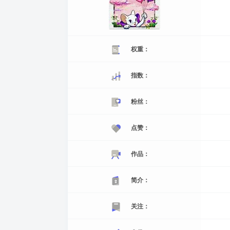
权重：
指数：
粉丝：
点赞：
作品：
简介：
关注：