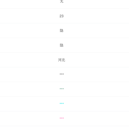
无
23
隐
隐
河北
***
***
***
***