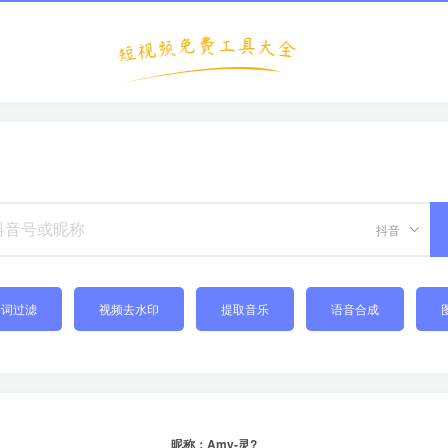
抖音
禁词过滤
视频去水印
提取音乐
语音合成
昵称：Amy-灵?