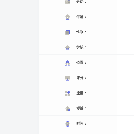
身份：
年龄：
性别：
学校：
位置：
评分：
流量：
标签：
时间：