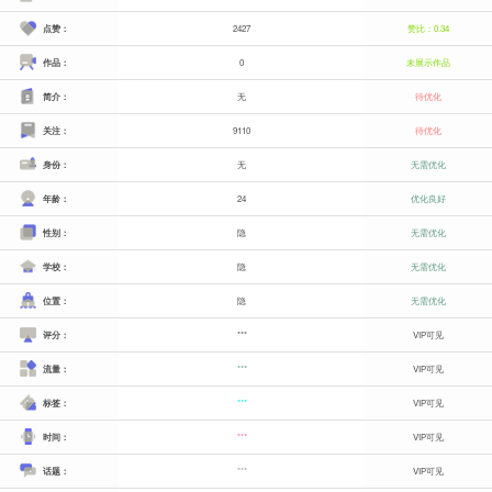
点赞：
2427
赞比：0.34
作品：
0
未展示作品
简介：
无
待优化
关注：
9110
待优化
身份：
无
无需优化
年龄：
24
优化良好
性别：
隐
无需优化
学校：
隐
无需优化
位置：
隐
无需优化
评分：
***
VIP可见
流量：
***
VIP可见
标签：
***
VIP可见
时间：
***
VIP可见
话题：
***
VIP可见