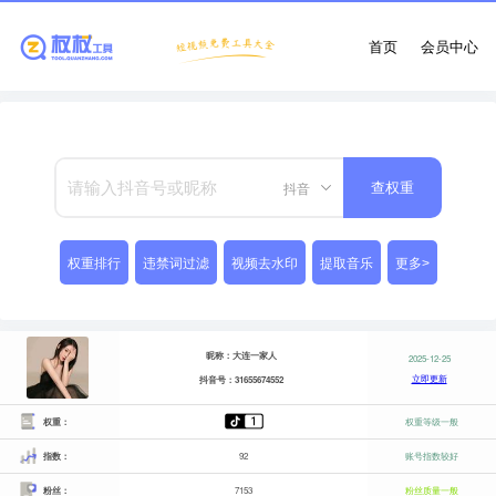
首页
会员中心
抖音
查权重
权重排行
违禁词过滤
视频去水印
提取音乐
更多>
昵称：大连一家人
2025-12-25
立即更新
抖音号：31655674552
权重：
权重等级一般
指数：
92
账号指数较好
粉丝：
7153
粉丝质量一般