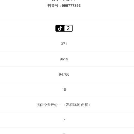
抖音号：999777893
371
9619
94766
18
祝你今天开心～ （发着玩玩 勿扰）
7