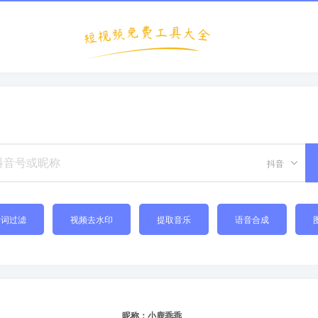
抖音
禁词过滤
视频去水印
提取音乐
语音合成
昵称：小鹿乖乖