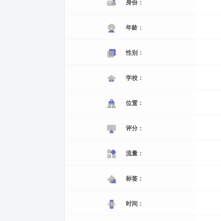
身份：
年龄：
性别：
学校：
位置：
评分：
流量：
标签：
时间：