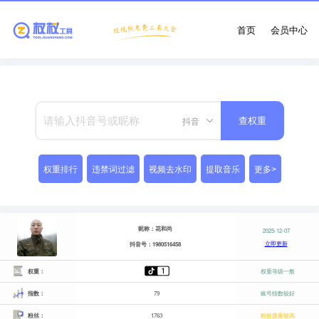
首页
会员中心
抖音
查权重
权重排行
违禁词过滤
视频去水印
提取音乐
更多>
昵称：花和尚
2025-12-07
立即更新
抖音号：1980516458
权重：
权重等级一般
指数：
79
账号指数较好
粉丝：
1763
粉丝质量较高