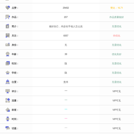
点赞：
29452
赞比：16.71
作品：
207
作品质量较好
简介：
做好自己，何必在乎他人怎么说
无需优化
关注：
8357
待优化
身份：
无
无需优化
年龄：
39
优化良好
性别：
隐
无需优化
学校：
隐
无需优化
位置：
贵州
无需优化
评分：
***
VIP可见
流量：
***
VIP可见
标签：
***
VIP可见
时间：
***
VIP可见
话题：
***
VIP可见