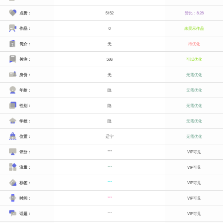
点赞：
5152
赞比：8.28
作品：
0
未展示作品
简介：
无
待优化
关注：
586
可以优化
身份：
无
无需优化
年龄：
隐
无需优化
性别：
隐
无需优化
学校：
隐
无需优化
位置：
辽宁
无需优化
评分：
***
VIP可见
流量：
***
VIP可见
标签：
***
VIP可见
时间：
***
VIP可见
话题：
***
VIP可见