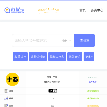
首页
会员中心
抖音
查权重
权重排行
违禁词过滤
视频去水印
提取音乐
更多>
昵称：十面
2025-12-27
立即更新
抖音号：768967451
权重：
权重等级较低
指数：
13
账号指数一般
粉丝：
622
粉丝质量较高