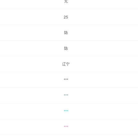
无
25
隐
隐
辽宁
***
***
***
***