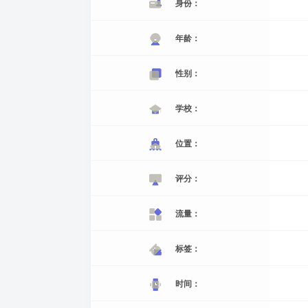
身份：
年龄：
性别：
学校：
位置：
评分：
流量：
标签：
时间：