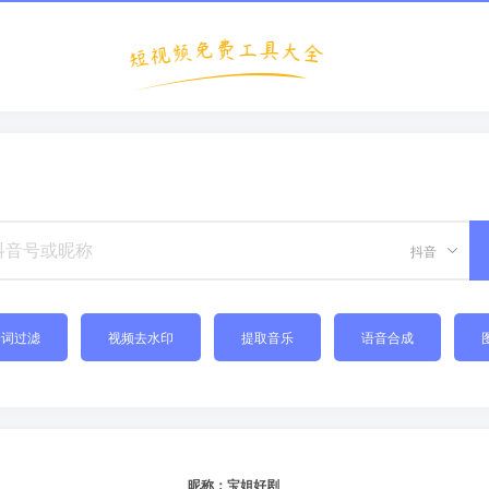
抖音
禁词过滤
视频去水印
提取音乐
语音合成
昵称：宝姐好剧