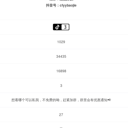
抖音号：cfyybaojie
1029
34435
16898
3
想看哪个可以私我，不免费的呦，赶紧加群，群里会有优惠通知📢
27