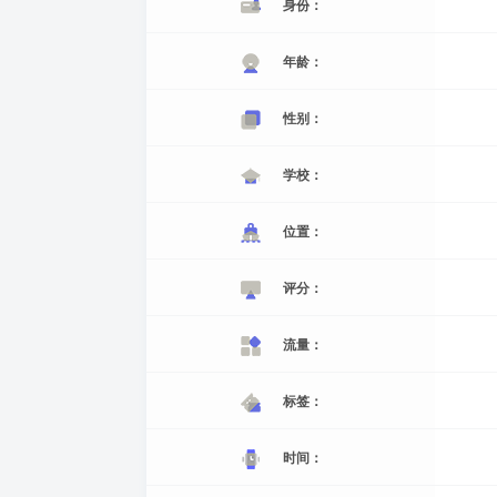
身份：
年龄：
性别：
学校：
位置：
评分：
流量：
标签：
时间：