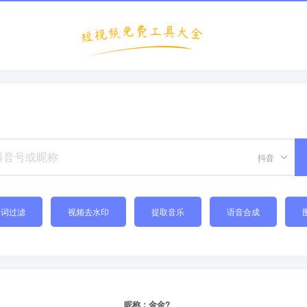
抖音
禁词过滤
视频去水印
提取音乐
语音合成
昵称：金金?