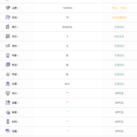
点赞：
11275514
赞比：118.04
作品：
76
作品质量较高
简介：
神仙的仙
无需优化
关注：
0
优化良好
身份：
无
无需优化
年龄：
隐
无需优化
性别：
隐
无需优化
学校：
隐
无需优化
位置：
四川
无需优化
评分：
***
VIP可见
流量：
***
VIP可见
标签：
***
VIP可见
时间：
***
VIP可见
话题：
***
VIP可见