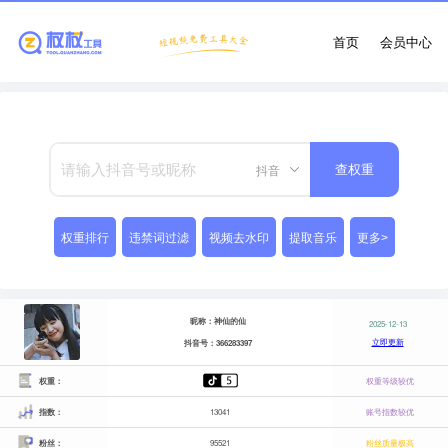
首页
会员中心
抖音
查权重
权重排行
违禁词过滤
视频去水印
提取音乐
更多>
昵称：神仙的仙
2025-12-13
立即更新
抖音号：366283397
权重：
权重等级较优
指数：
13041
账号指数较优
粉丝：
95521
粉丝质量极高