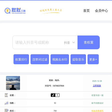
首页
会员中心
抖音
查权重
权重排行
违禁词过滤
视频去水印
提取音乐
更多>
昵称：晚风-
2025-12-28
立即更新
抖音号：54748237604
权重：
权重等级一般
指数：
50
账号指数较好
粉丝：
768
粉丝质量极高