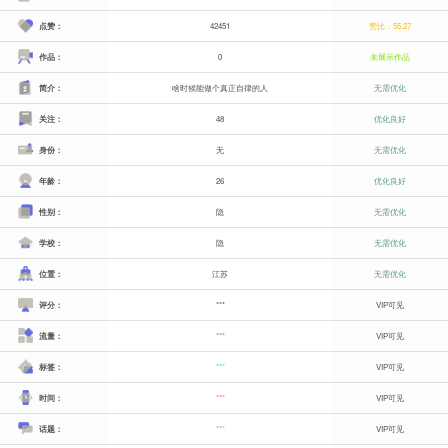
点赞：
42451
赞比：55.27
作品：
0
未展示作品
简介：
啥时候能做个真正自律的人
无需优化
关注：
48
优化良好
身份：
无
无需优化
年龄：
26
优化良好
性别：
隐
无需优化
学校：
隐
无需优化
位置：
江苏
无需优化
评分：
***
VIP可见
流量：
***
VIP可见
标签：
***
VIP可见
时间：
***
VIP可见
话题：
***
VIP可见