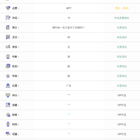
点赞：
4877
赞比：29.03
作品：
13
作品质量较好
简介：
树叶的一生只是为了归根吗？
无需优化
关注：
83
优化良好
身份：
无
无需优化
年龄：
26
优化良好
性别：
隐
无需优化
学校：
隐
无需优化
位置：
广东
无需优化
评分：
***
VIP可见
流量：
***
VIP可见
标签：
***
VIP可见
时间：
***
VIP可见
话题：
***
VIP可见