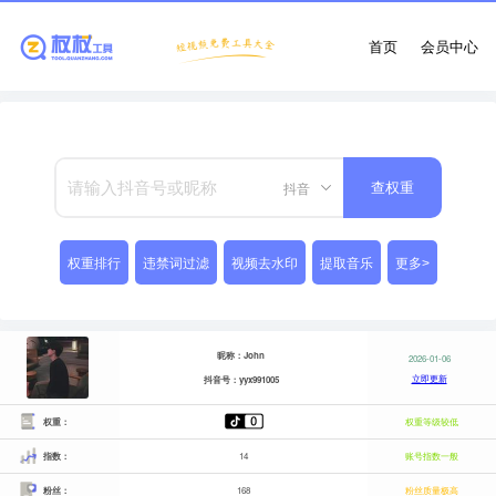
首页
会员中心
抖音
查权重
权重排行
违禁词过滤
视频去水印
提取音乐
更多>
昵称：John
2026-01-06
立即更新
抖音号：yyx991005
权重：
权重等级较低
指数：
14
账号指数一般
粉丝：
168
粉丝质量极高