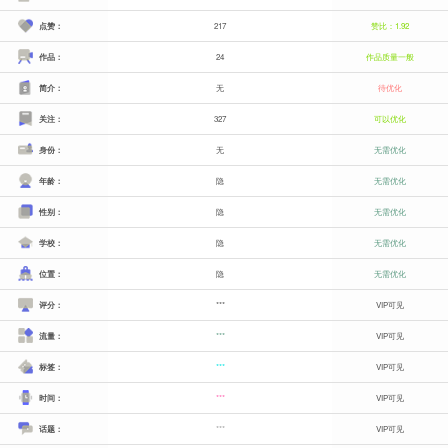
点赞：
217
赞比：1.92
作品：
24
作品质量一般
简介：
无
待优化
关注：
327
可以优化
身份：
无
无需优化
年龄：
隐
无需优化
性别：
隐
无需优化
学校：
隐
无需优化
位置：
隐
无需优化
评分：
***
VIP可见
流量：
***
VIP可见
标签：
***
VIP可见
时间：
***
VIP可见
话题：
***
VIP可见