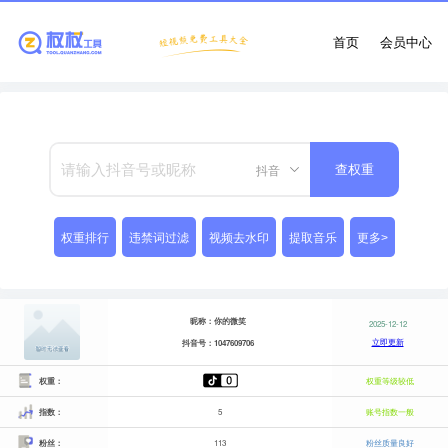
首页
会员中心
抖音
查权重
权重排行
违禁词过滤
视频去水印
提取音乐
更多>
昵称：你的微笑
2025-12-12
立即更新
抖音号：1047609706
权重：
权重等级较低
指数：
5
账号指数一般
粉丝：
113
粉丝质量良好