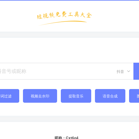
抖音
禁词过滤
视频去水印
提取音乐
语音合成
昵称：Cxt6o4