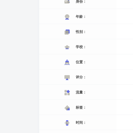
身份：
年龄：
性别：
学校：
位置：
评分：
流量：
标签：
时间：