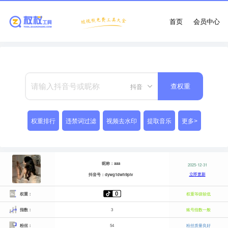
首页
会员中心
抖音
查权重
权重排行
违禁词过滤
视频去水印
提取音乐
更多>
昵称：aaa
2025-12-31
立即更新
抖音号：dywg1dwh9plv
权重：
权重等级较低
指数：
3
账号指数一般
粉丝：
54
粉丝质量良好