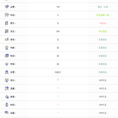
点赞：
129
赞比：2.39
作品：
6
作品质量一般
简介：
无
待优化
关注：
264
可以优化
身份：
无
无需优化
年龄：
隐
无需优化
性别：
隐
无需优化
学校：
隐
无需优化
位置：
内蒙古
无需优化
评分：
***
VIP可见
流量：
***
VIP可见
标签：
***
VIP可见
时间：
***
VIP可见
话题：
***
VIP可见