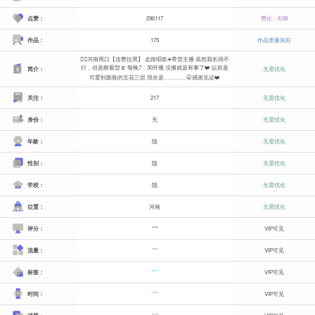
点赞：
296117
赞比：8.08
作品：
175
作品质量良好
🙋‍♀️河南周口【连赞拉黑】 走路唱歌➕带货主播 虽然我长得不
行，但是耐看型☺️ 每晚7：30开播 没播就是有事了❤️ 以前是
简介：
无需优化
可爱到膨胀的五花三层 现在是…………🤫感谢见证❤️
关注：
217
无需优化
身份：
无
无需优化
年龄：
隐
无需优化
性别：
隐
无需优化
学校：
隐
无需优化
位置：
河南
无需优化
评分：
***
VIP可见
流量：
***
VIP可见
标签：
***
VIP可见
时间：
***
VIP可见