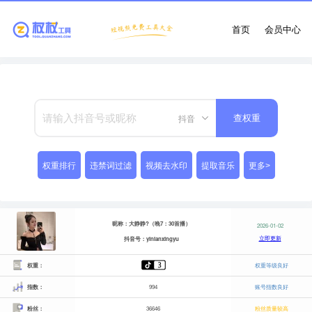
首页
会员中心
抖音
查权重
权重排行
违禁词过滤
视频去水印
提取音乐
更多>
昵称：大静静?（晚7：30首播）
2026-01-02
立即更新
抖音号：yinianxingyu
权重：
权重等级良好
指数：
994
账号指数良好
粉丝：
36646
粉丝质量较高