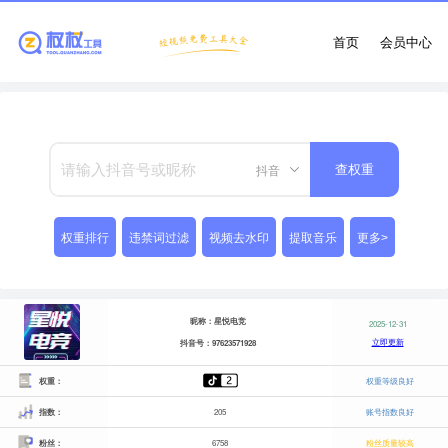
首页
会员中心
抖音
查权重
权重排行
违禁词过滤
视频去水印
提取音乐
更多>
昵称：星悦电竞
2025-12-31
立即更新
抖音号：97623571928
权重：
权重等级良好
指数：
205
账号指数良好
粉丝：
6758
粉丝质量较高