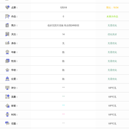
点赞：
125318
赞比：18.54
作品：
0
未展示作品
简介：
低价瓦陪天花板 私信我24h秒回
无需优化
关注：
14
优化良好
身份：
无
无需优化
年龄：
隐
无需优化
性别：
隐
无需优化
学校：
隐
无需优化
位置：
隐
无需优化
评分：
***
VIP可见
流量：
***
VIP可见
标签：
***
VIP可见
时间：
***
VIP可见
话题：
***
VIP可见