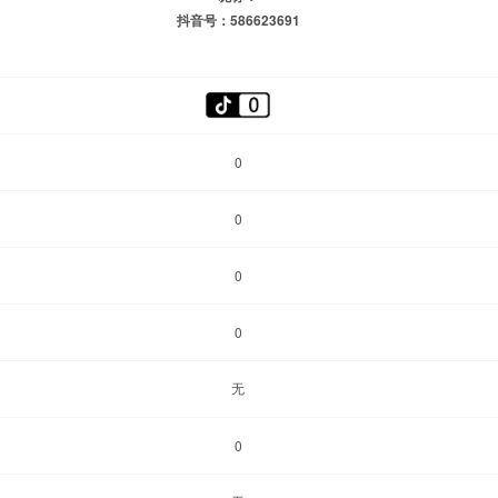
抖音号：586623691
0
0
0
0
无
0