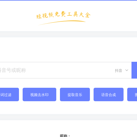
抖音
禁词过滤
视频去水印
提取音乐
语音合成
昵称：