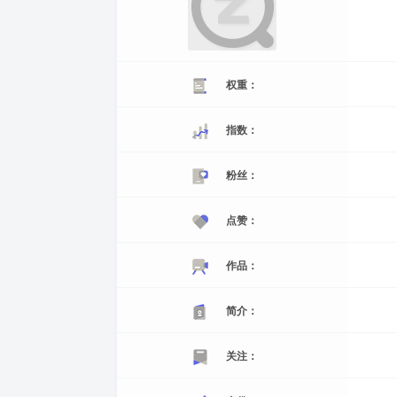
权重：
指数：
粉丝：
点赞：
作品：
简介：
关注：