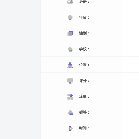
身份：
年龄：
性别：
学校：
位置：
评分：
流量：
标签：
时间：