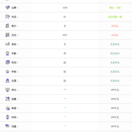
点赞：
1216
赞比：0.80
作品：
61
作品质量一般
简介：
无
待优化
关注：
4101
待优化
身份：
无
无需优化
年龄：
25
优化良好
性别：
隐
无需优化
学校：
隐
无需优化
位置：
隐
无需优化
评分：
***
VIP可见
流量：
***
VIP可见
标签：
***
VIP可见
时间：
***
VIP可见
话题：
***
VIP可见