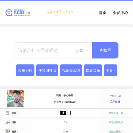
首页
会员中心
抖音
查权重
权重排行
违禁词过滤
视频去水印
提取音乐
更多>
昵称：手心手背
2026-01-01
立即更新
抖音号：1755626229
权重：
权重等级一般
指数：
33
账号指数较好
粉丝：
1520
粉丝质量较好