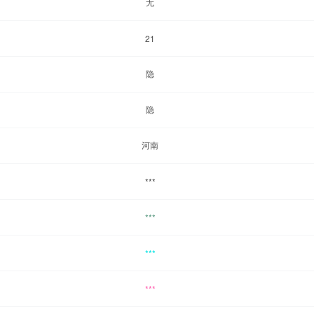
无
21
隐
隐
河南
***
***
***
***