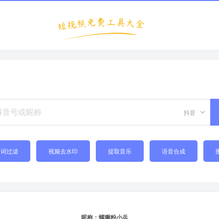
抖音
禁词过滤
视频去水印
提取音乐
语音合成
昵称：螺狮粉小兵