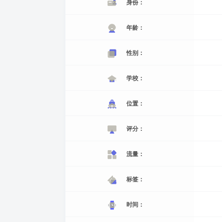
身份：
年龄：
性别：
学校：
位置：
评分：
流量：
标签：
时间：