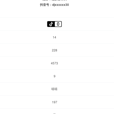
抖音号：djxxxxxx30
14
228
4573
9
嘻嘻
197